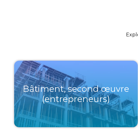
Explo
Bâtiment, second œuvre
(entrepreneurs)