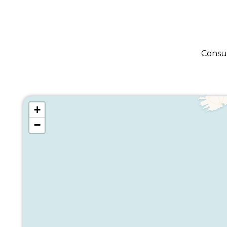
Consul
+
−