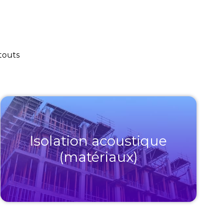
atouts
Isolation acoustique
(matériaux)