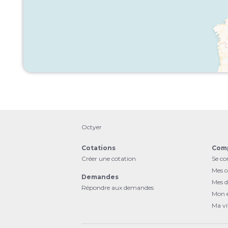
Octyer
Cotations
Com
Créer une cotation
Se co
Mes c
Demandes
Mes 
Répondre aux demandes
Mon e
Ma vi