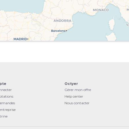
pte
Octyer
nnecter
Gérer mon offre
otations
Help center
demandes
Nous contacter
ntreprise
trine