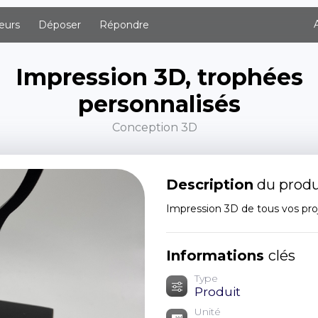
eurs
Déposer
Répondre
Impression 3D, trophées
personnalisés
Conception 3D
Description
du produ
Impression 3D de tous vos proj
Informations
clés
Type
Produit
Unité