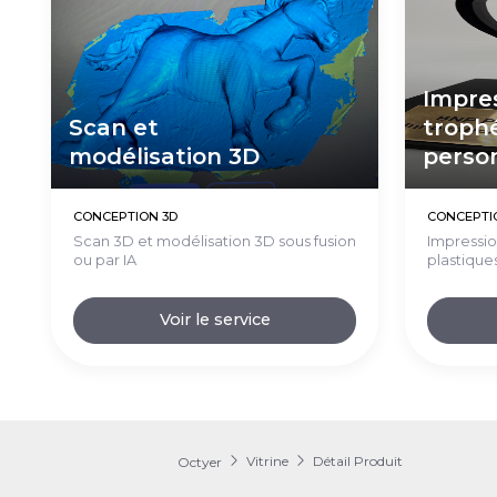
Impres
Scan et
troph
modélisation 3D
perso
CONCEPTION 3D
CONCEPTI
Scan 3D et modélisation 3D sous fusion
Impressio
ou par IA
plastique
Voir le service
Vitrine
Détail Produit
Octyer