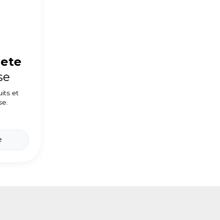
lete
se
its et
se.
e