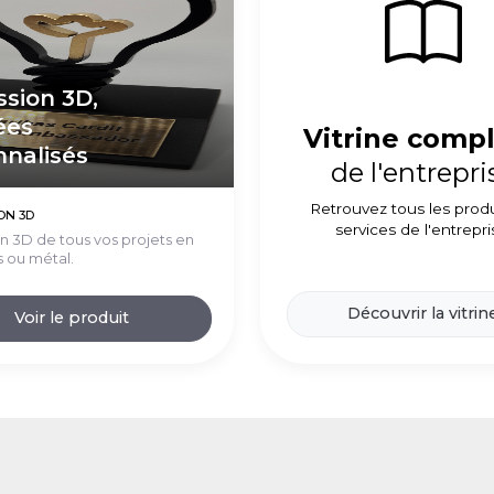
sion 3D,
ées
Vitrine comp
nnalisés
de l'entrepri
Retrouvez tous les produ
ON 3D
services de l'entrepri
n 3D de tous vos projets en
s ou métal.
Découvrir la vitrin
Voir le produit