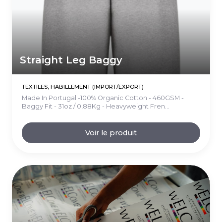
Straight Leg Baggy
TEXTILES, HABILLEMENT (IMPORT/EXPORT)
Made In Portugal -100% Organic Cotton - 460GSM -
Baggy Fit - 31oz / 0,88Kg - Heavyweight Fren...
Voir le produit