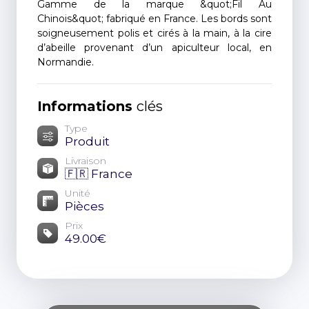
Gamme de la marque &quot;Fil Au
Chinois&quot; fabriqué en France. Les bords sont
soigneusement polis et cirés à la main, à la cire
d’abeille provenant d’un apiculteur local, en
Normandie.
Informations
clés
Type
Produit
Livraison
🇫🇷 France
Unité
Pièces
Prix
49.00€