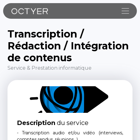
Toggle
Transcription /
Rédaction / Intégration
de contenus
Service & Prestation informatique
Description
du service
- Transcription audio et/ou vidéo (interviews,
comptes rendus, réunions...)