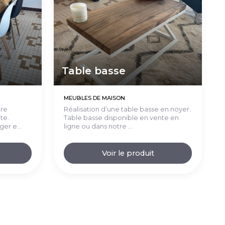
Table basse
MEUBLES DE MAISON
tre
Réalisation d’une table basse en noyer.
te.
Table basse disponible en vente en
er e...
ligne ou dans notre ...
Voir le produit