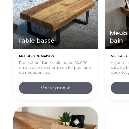
Meuble
Table basse
bain
MEUBLES DE MAISON
MEUBLES 
Réalisation d’une table basse 60x100
Aujourd’h
en traverse de chemin de fer pour une
salle de 
de nos abonnés.
deux étagè
Voir le produit