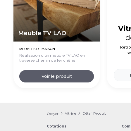
Vit
Meuble TV LAO
d
Retro
MEUBLES DE MAISON
se
Réalisation d’un meuble TV LAO en
traverse chemin de fer chêne
Voir le produit
Vitrine
Détail Produit
Octyer
Cotations
Com