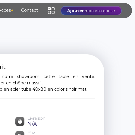
Accès
+
Contact
Ajouter
mon entreprise
it
 notre showroom cette table en vente.
er en chêne massif .
d en acier tube 40x80 en coloris noir mat
Livraison
N/A
Prix