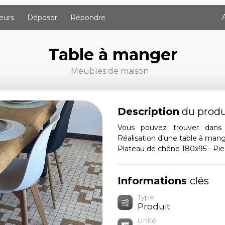
eurs
Déposer
Répondre
Table à manger
Meubles de maison
Description
du produ
Vous pouvez trouver dans
Réalisation d’une table à mang
Plateau de chêne 180x95 - Pie
Informations
clés
Type
Produit
Unité