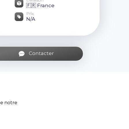
Livraison
🇫🇷 France
Prix
N/A
Contacter
de notre