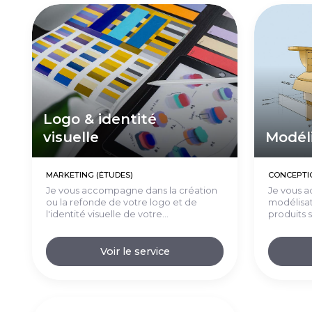
Logo & identité
visuelle
Modél
MARKETING (ÉTUDES)
CONCEPTI
Je vous accompagne dans la création
Je vous 
ou la refonde de votre logo et de
modélisat
l'identité visuelle de votre...
produits s
Voir le service