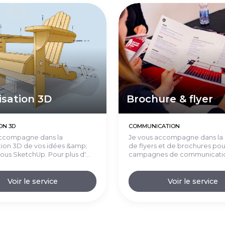
isation 3D
Brochure & flyer
ON 3D
COMMUNICATION
accompagne dans la
Je vous accompagne dans la 
ion 3D de vos idées &amp;
de flyers et de brochures pou
ous SketchUp. Pour plus d'...
campagnes de communication
Voir le service
Voir le service