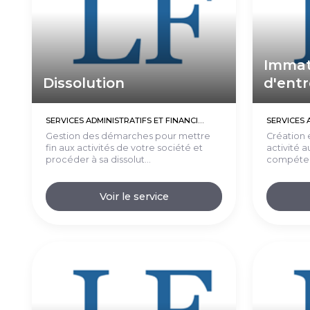
Immat
Dissolution
d'entr
SERVICES ADMINISTRATIFS ET FINANCIERS (EXTERNALISATIONS)
Gestion des démarches pour mettre
Création 
fin aux activités de votre société et
activité 
procéder à sa dissolut...
compéten
Voir le service