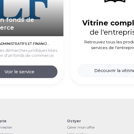
on fonds de
Vitrine comp
erce
de l'entrepri
Retrouvez tous les produ
SERVICES ADMINISTRATIFS ET FINANCIERS (EXTERNALISATIONS)
services de l'entrepri
es démarches juridiques liées
ion d’un fonds de commerce.
Découvrir la vitrin
Voir le service
pte
Octyer
nnecter
Gérer mon offre