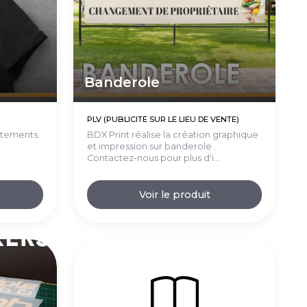
Banderole
PLV (PUBLICITÉ SUR LE LIEU DE VENTE)
êtements.
BDX Print réalise la création graphique
et impression sur banderole .
Contactez-nous pour plus d'i...
Voir le produit