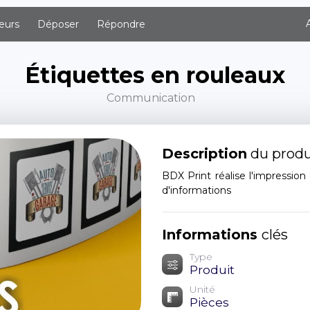
eurs
Déposer
Répondre
Étiquettes en rouleaux
Communication
Description
du produ
BDX Print réalise l'impressio
d'informations
Informations
clés
Type
Produit
Unité
Pièces