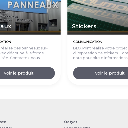
aux
Stickers
ATION
COMMUNICATION
 réalise des panneaux sur-
BDX Print réalise votre projet
vec découpe à la forme
d'impression de stickers. Con
isée. Contactez-nous ...
nous pour plus d'informations
Voir le produit
Voir le produit
pte
Octyer
nnecter
Gérer mon offre