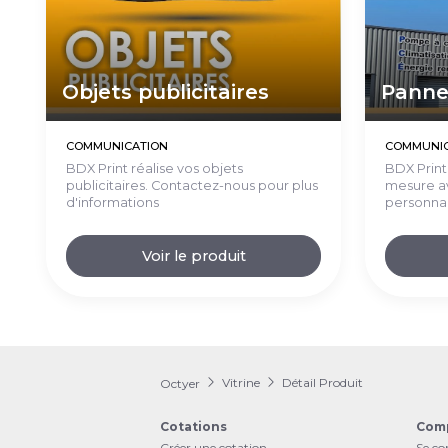
Objets publicitaires
Panne
COMMUNICATION
COMMUNIC
BDX Print réalise vos objets
BDX Print
publicitaires. Contactez-nous pour plus
mesure a
d'informations
personnal
Voir le produit
Vitrine
Détail Produit
Octyer
Cotations
Com
Créer une cotation
Se co