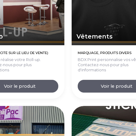
p
Vêtements
CITÉ SUR LE LIEU DE VENTE)
MARQUAGE, PRODUITS DIVERS
réalise votre Roll-up.
BDX Print personnalise vos v
-nous pour plus
Contactez-nous pour plus
tions
d'informations
Voir le produit
Voir le produit